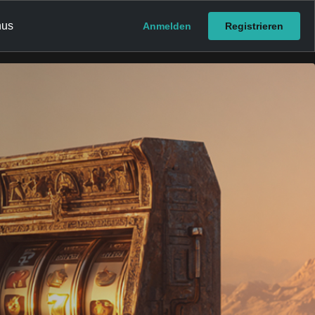
nus
Anmelden
Registrieren