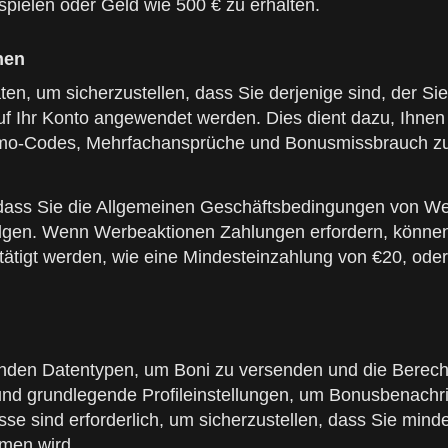
 spielen oder Geld wie 500 € zu erhalten.
nen
, um sicherzustellen, dass Sie derjenige sind, der Sie
auf Ihr Konto angewendet werden. Dies dient dazu, Ihne
omo-Codes, Mehrfachansprüche und Bonusmissbrauch zu ve
 dass Sie die Allgemeinen Geschäftsbedingungen von W
olgen. Wenn Werbeaktionen Zahlungen erfordern, könne
getätigt werden, wie eine Mindesteinzahlung von €20, od
nden Datentypen, um Boni zu versenden und die Berecht
nd grundlegende Profileinstellungen, um Bonusbenachr
e sind erforderlich, um sicherzustellen, dass Sie mind
men wird.