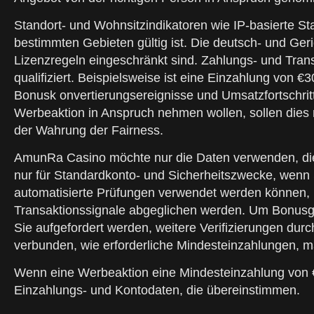
Standort- und Wohnsitzindikatoren wie IP-basierte Sta
bestimmten Gebieten gültig ist. Die deutsch- und Ge
Lizenzregeln eingeschränkt sind. Zahlungs- und Trans
qualifiziert. Beispielsweise ist eine Einzahlung von €
Bonusk onvertierungsereignisse und Umsatzfortschrit
Werbeaktion in Anspruch nehmen wollen, sollen dies
der Wahrung der Fairness.
AmunRa Casino möchte nur die Daten verwenden, die 
nur für Standardkonto- und Sicherheitszwecke, wenn 
automatisierte Prüfungen verwendet werden können, 
Transaktionssignale abgeglichen werden. Um Bonusg
Sie aufgefordert werden, weitere Verifizierungen dur
verbunden, wie erforderliche Mindesteinzahlungen,
Wenn eine Werbeaktion eine Mindesteinzahlung von €
Einzahlungs- und Kontodaten, die übereinstimmen.