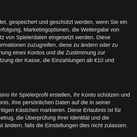
det, gespeichert und geschützt werden, wenn Sie ein
Verfolgung, Marketingoptionen, die Weitergabe von
z von Spielerdaten eingesetzt werden. Diese
nformationen zuzugreifen, diese zu ändern oder zu
fnung eines Kontos und die Zustimmung zur
Nutzung der Kasse, die Einzahlungen ab €10 und
o Ihr Spielerprofil erstellen, Ihr Konto schützen und
is, Ihre persönlichen Daten auf die in seiner
tigen Kästchen markieren. Diese Erlaubnis ist für
trug, die Überprüfung Ihrer Identität und die
ändern, falls die Einstellungen dies nicht zulassen.